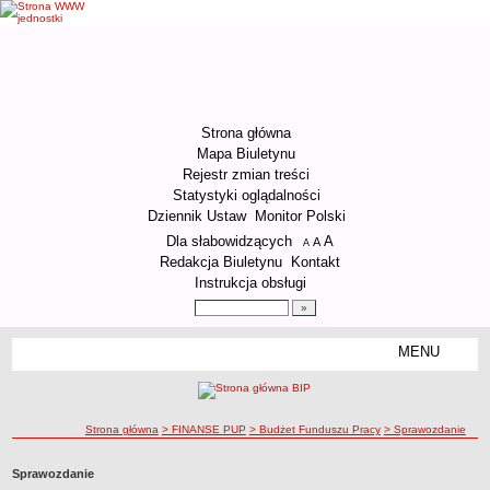
Strona główna
Mapa Biuletynu
Rejestr zmian treści
Statystyki oglądalności
Dziennik Ustaw
Monitor Polski
Menu dodatkowe
Dla słabowidzących
A
powiększ czcionkę
A
standardowy rozmiar czcionki
A
pomniejsz czcionkę
Redakcja Biuletynu
Kontakt
Instrukcja obsługi
Wyszukiwarka artykułów
Szukaj
MENU
Menu
ORGANIZACJA URZĘDU
Kierownictwo Urzędu
ścieżka nawigacji
Strona główna
> FINANSE PUP
> Budżet Funduszu Pracy
> Sprawozdanie
Struktura organizacyjna
Podstawy prawne działania Urzędu
Sprawozdanie
Godziny pracy Urzędu