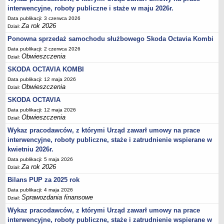
Akty prawne dotyczące bezrobocia i rynku pracy
interwencyjne, roboty publiczne i staże w maju 2026r.
Data publikacji: 3 czerwca 2026
Uchwały Rady Powiatu Bydgoskiego
Za rok 2026
Dział:
Uchwały Rady Miasta Bydgoszczy
Ponowna sprzedaż samochodu służbowego Skoda Octavia Kombi
Inne dokumenty
Data publikacji: 2 czerwca 2026
Obwieszczenia
POMOC PUBLICZNA
Dział:
Lata 2009-2025
SKODA OCTAVIA KOMBI
Data publikacji: 12 maja 2026
Za rok 2026
Obwieszczenia
Dział:
FINANSE PUP
SKODA OCTAVIA
Budżet Funduszu Pracy
Data publikacji: 12 maja 2026
Zamówienia publiczne
Obwieszczenia
Dział:
Plan zamówień publicznych
Wykaz pracodawców, z którymi Urząd zawarł umowy na prace
interwencyjne, roboty publiczne, staże i zatrudnienie wspierane w
Sprawozdania finansowe
kwietniu 2026r.
POWIATOWA RADA ZATRUDNIENIA/POWIATOWA RADA RYNKU PRACY
Data publikacji: 5 maja 2026
Skład
Za rok 2026
Dział:
Zadania
Bilans PUP za 2025 rok
Posiedzenia Powiatowej Rady Rynku Pracy
Data publikacji: 4 maja 2026
Sprawozdania finansowe
Dział:
Uchwały Powiatowej Rady Rynku Pracy
Wykaz pracodawców, z którymi Urząd zawarł umowy na prace
Uchwały Powiatowej Rady Zatrudnienia w Bydgoszczy
interwencyjne, roboty publiczne, staże i zatrudnienie wspierane w