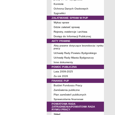
Kontrole
Ochrona Danych Osobowych
Sygnaliści
ZAŁATWIANIE SPRAW W PUP
Wykaz spraw
Gdzie załatwić sprawę
Rejestry, ewidencje i archiwa
Dostęp do Informacji Publicznej
AKTY PRAWNE
Akty prawne dotyczące bezrobocia i rynku
pracy
Uchwały Rady Powiatu Bydgoskiego
Uchwały Rady Miasta Bydgoszczy
Inne dokumenty
POMOC PUBLICZNA
Lata 2009-2025
Za rok 2026
FINANSE PUP
Budżet Funduszu Pracy
Zamówienia publiczne
Plan zamówień publicznych
Sprawozdania finansowe
POWIATOWA RADA
ZATRUDNIENIA/POWIATOWA RADA
RYNKU PRACY
Skład