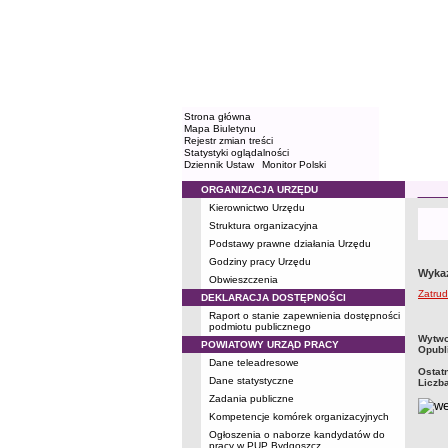
Strona główna
Mapa Biuletynu
Rejestr zmian treści
Statystyki oglądalności
Dziennik Ustaw
Monitor Polski
ORGANIZACJA URZĘDU
Menu
Kierownictwo Urzędu
Struktura organizacyjna
Podstawy prawne działania Urzędu
Godziny pracy Urzędu
Wykaz
Obwieszczenia
Zatrud
DEKLARACJA DOSTĘPNOŚCI
Raport o stanie zapewnienia dostępności
podmiotu publicznego
metry
Wytwo
POWIATOWY URZĄD PRACY
Opubl
Dane teleadresowe
Ostat
Dane statystyczne
Liczb
Zadania publiczne
Kompetencje komórek organizacyjnych
Ogłoszenia o naborze kandydatów do
pracy w PUP Bydgoszcz