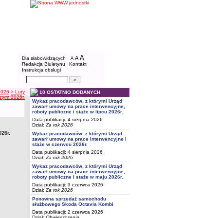
BIP - Powiatowy Urząd Pracy w Bydgoszcz
Menu dodatkowe
A
powiększ czcionkę
A
standardowy rozmiar czcionki
Dla słabowidzących
A
pomniejsz czcionkę
Redakcja Biuletynu
Kontakt
Instrukcja obsługi
Wyszukiwarka artykułów
Szukaj
2026
> Luty
10 OSTATNIO DODANYCH
utym 2026r.
Wykaz pracodawców, z którymi Urząd
zawarł umowy na prace interwencyjne,
roboty publiczne i staże w lipcu 2026r.
Data publikacji: 4 sierpnia 2026
Dział:
Za rok 2026
26r.
Wykaz pracodawców, z którymi Urząd
zawarł umowy na prace interwencyjne i
staże w czerwcu 2026r.
Data publikacji: 4 sierpnia 2026
Dział:
Za rok 2026
Wykaz pracodawców, z którymi Urząd
zawarł umowy na prace interwencyjne,
roboty publiczne i staże w maju 2026r.
Data publikacji: 3 czerwca 2026
Dział:
Za rok 2026
Ponowna sprzedaż samochodu
służbowego Skoda Octavia Kombi
Data publikacji: 2 czerwca 2026
Dział:
Obwieszczenia