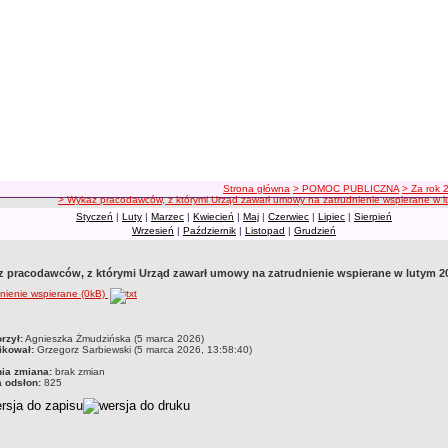
ścieżka nawigacji
Strona główna
> POMOC PUBLICZNA
> Za rok 
> Wykaz pracodawców, z którymi Urząd zawarł umowy na zatrudnienie wspierane w l
Styczeń
|
Luty
|
Marzec
|
Kwiecień
|
Maj
|
Czerwiec
|
Lipiec
|
Sierpień
Wrzesień
|
Październik
|
Listopad
|
Grudzień
 pracodawców, z którymi Urząd zawarł umowy na zatrudnienie wspierane w lutym 20
nienie wspierane (0kB)
czka
rzył:
Agnieszka Żmudzińska (5 marca 2026)
ikował:
Grzegorz Sarbiewski (5 marca 2026, 13:58:40)
nia zmiana:
brak zmian
a odsłon:
825