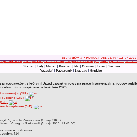
ścieżka nawigacji
Strona główna
> POMOC PUBLICZNA
> Za rok 2026
z pracodawców, z którymi Urząd zawarł umowy na prace interwencyjne, roboty publiczne, staże i 
Styczeń
|
Luty
|
Marzec
|
Kwiecień
|
Maj
|
Czerwiec
|
Lipiec
|
Sierpień
Wrzesień
|
Październik
|
Listopad
|
Grudzień
 pracodawców, z którymi Urząd zawarł umowy na prace interwencyjne, roboty publi
 i zatrudnienie wspierane w kwietniu 2026r.
interwencyjne (2kB)
 publiczne (1kB)
 (5kB)
nienie wspierane (0kB)
czka
rzył:
Agnieszka Żmudzińska (5 maja 2026)
ikował:
Grzegorz Sarbiewski (5 maja 2026, 12:42:00)
nia zmiana:
brak zmian
a odsłon:
414