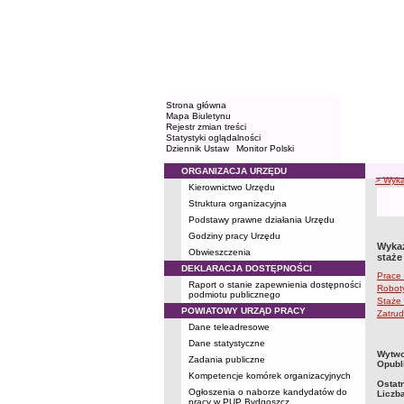
Strona główna
Mapa Biuletynu
Rejestr zmian treści
Statystyki oglądalności
Dziennik Ustaw
Monitor Polski
ORGANIZACJA URZĘDU
Menu
> Wyka
Kierownictwo Urzędu
Struktura organizacyjna
Podstawy prawne działania Urzędu
Godziny pracy Urzędu
Wykaz
Obwieszczenia
staże
DEKLARACJA DOSTĘPNOŚCI
Prace 
Raport o stanie zapewnienia dostępności
Roboty
podmiotu publicznego
Staże
POWIATOWY URZĄD PRACY
Zatrud
Dane teleadresowe
Dane statystyczne
metry
Wytwo
Zadania publiczne
Opubl
Kompetencje komórek organizacyjnych
Ostat
Ogłoszenia o naborze kandydatów do
Liczb
pracy w PUP Bydgoszcz