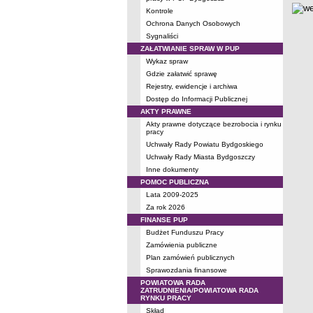
Kontrole
Ochrona Danych Osobowych
Sygnaliści
ZAŁATWIANIE SPRAW W PUP
Wykaz spraw
Gdzie załatwić sprawę
Rejestry, ewidencje i archiwa
Dostęp do Informacji Publicznej
AKTY PRAWNE
Akty prawne dotyczące bezrobocia i rynku
pracy
Uchwały Rady Powiatu Bydgoskiego
Uchwały Rady Miasta Bydgoszczy
Inne dokumenty
POMOC PUBLICZNA
Lata 2009-2025
Za rok 2026
FINANSE PUP
Budżet Funduszu Pracy
Zamówienia publiczne
Plan zamówień publicznych
Sprawozdania finansowe
POWIATOWA RADA
ZATRUDNIENIA/POWIATOWA RADA
RYNKU PRACY
Skład