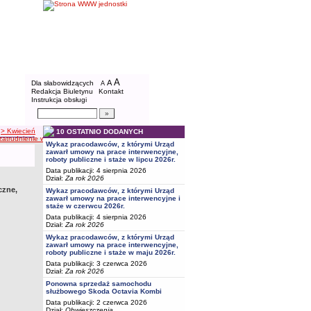
BIP - Powiatowy Urząd Pracy w Bydgoszcz
Menu dodatkowe
A
powiększ czcionkę
A
standardowy rozmiar czcionki
Dla słabowidzących
A
pomniejsz czcionkę
Redakcja Biuletynu
Kontakt
Instrukcja obsługi
Wyszukiwarka artykułów
Szukaj
> Kwiecień
10 OSTATNIO DODANYCH
zatrudnienie wspierane w kwietniu 2026r.
Wykaz pracodawców, z którymi Urząd
zawarł umowy na prace interwencyjne,
roboty publiczne i staże w lipcu 2026r.
Data publikacji: 4 sierpnia 2026
Dział:
Za rok 2026
czne,
Wykaz pracodawców, z którymi Urząd
zawarł umowy na prace interwencyjne i
staże w czerwcu 2026r.
Data publikacji: 4 sierpnia 2026
Dział:
Za rok 2026
Wykaz pracodawców, z którymi Urząd
zawarł umowy na prace interwencyjne,
roboty publiczne i staże w maju 2026r.
Data publikacji: 3 czerwca 2026
Dział:
Za rok 2026
Ponowna sprzedaż samochodu
służbowego Skoda Octavia Kombi
Data publikacji: 2 czerwca 2026
Dział:
Obwieszczenia